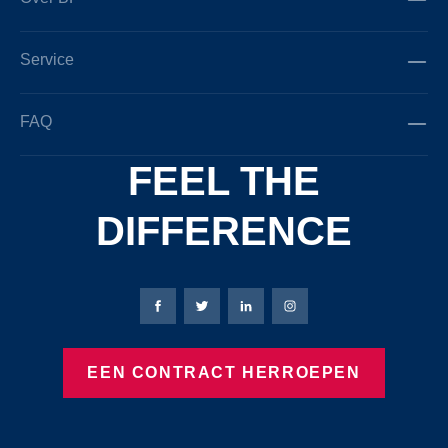
Service
FAQ
FEEL THE
DIFFERENCE
Bierbaum-Proenen Facebook-pagina
Bierbaum-Proenen X-pagina
Bierbaum-Proenen LinkedIn
Bierbaum-Proenen Ins
EEN CONTRACT HERROEPEN