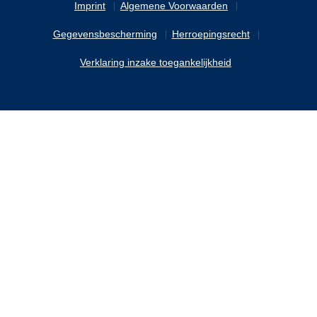
Imprint
Algemene Voorwaarden
Gegevensbescherming
Herroepingsrecht
Verklaring inzake toegankelijkheid