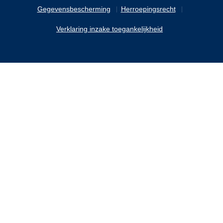
Gegevensbescherming
Herroepingsrecht
Verklaring inzake toegankelijkheid