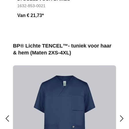
1632-853-0021
Van
€ 21,73*
Productgalerij overslaan
BP® Lichte TENCEL™- tuniek voor haar
& hem (Maten 2XS-4XL)