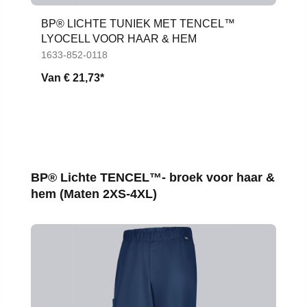
BP® LICHTE TUNIEK MET TENCEL™
LYOCELL VOOR HAAR & HEM
1633-852-0118
Van
€ 21,73*
Productgalerij overslaan
BP® Lichte TENCEL™- broek voor haar &
hem (Maten 2XS-4XL)