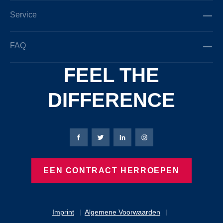
Service
FAQ
FEEL THE
DIFFERENCE
Bierbaum-Proenen Facebook-pagina
Bierbaum-Proenen X-pagina
Bierbaum-Proenen LinkedIn
Bierbaum-Proenen Ins
EEN CONTRACT HERROEPEN
Imprint
Algemene Voorwaarden