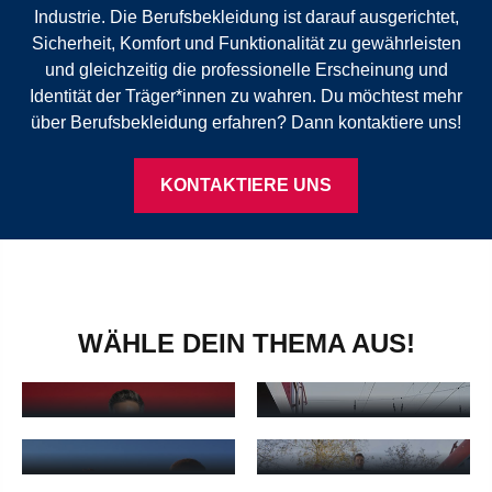
Industrie. Die Berufsbekleidung ist darauf ausgerichtet,
Sicherheit, Komfort und Funktionalität zu gewährleisten
und gleichzeitig die professionelle Erscheinung und
Identität der Träger*innen zu wahren. Du möchtest mehr
über Berufsbekleidung erfahren? Dann kontaktiere uns!
KONTAKTIERE UNS
WÄHLE DEIN THEMA AUS!
BP® SUCCESS
PRODUKTNEUHEITEN
STORIES
Produktneuheiten - mehr erfahren
BP® Success Stories - mehr e
BP®
SCHUTZKLEIDUNG
BP® WORKWEAR
BP® Schutzkleidung - mehr erfahren
BP® Workwear - mehr erfahre
ARBEITSKLEIDUNG
BP® MED & CARE
ALLGEMEIN