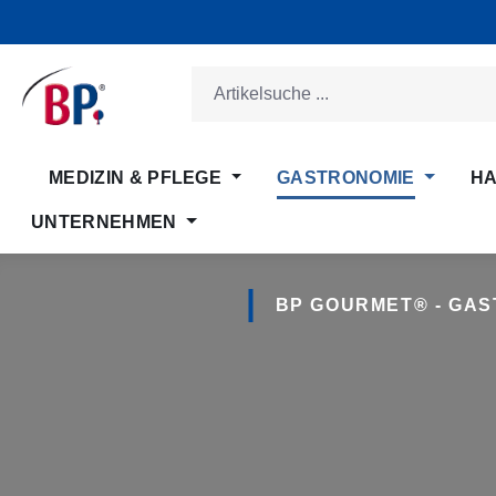
m Hauptinhalt springen
Zur Suche springen
Zur Hauptnavigation springen
MEDIZIN & PFLEGE
GASTRONOMIE
HA
UNTERNEHMEN
BP GOURMET® - GA