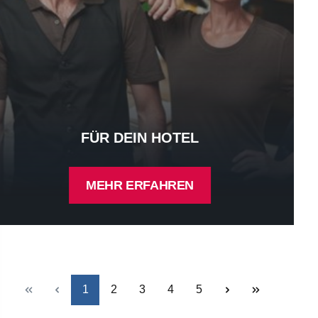
FÜR DEIN HOTEL
MEHR ERFAHREN
Seite
Seite
Seite
Seite
Seite
1
2
3
4
5