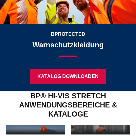
BPROTECTED
Warnschutzkleidung
KATALOG DOWNLOADEN
BP® HI-VIS STRETCH
ANWENDUNGSBEREICHE &
VERKEHRSUNTERNE
STRASSENBAU, H
KATALOGE
&
OCH- & TIEFBAU
SCHIENENVERKEHR
Straßenbau, Hoch- & Tiefbau - mehr erfahren
Verkehrsunternehmen & Schie
ABFALL- &