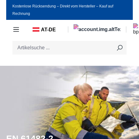
Kostenlose Rücksendung ‒ Direkt vom Hersteller ‒ Kauf auf
Zum Hauptinhalt springen
Rechnung
AT-DE
EN 61482-2