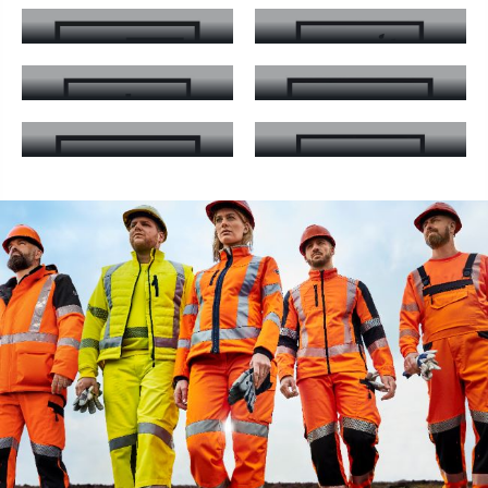
EN ISO 11611 - mehr erfahren
EN 343 - mehr erfahren
EN 14058
EN ISO 11612
EN 14058 - mehr erfahren
EN ISO 11612 - mehr erfahren
EN ISO 20471
EN 14404
EN ISO 20471 - mehr erfahren
EN 14404 - mehr erfahren