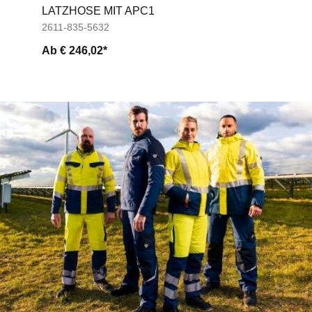
ATZHOSE MIT APC1
2611-835-5632
Ab
€ 246,02*