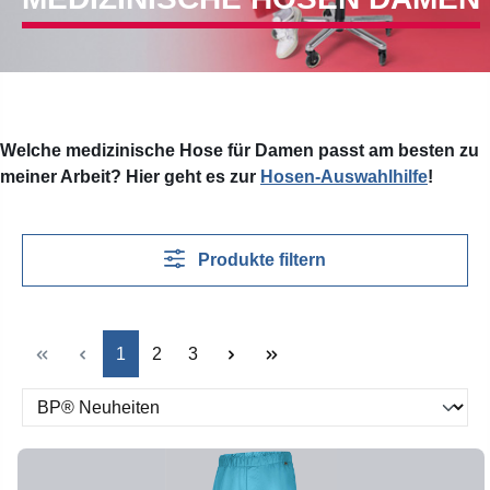
Welche medizinische Hose für Damen passt am besten zu
meiner Arbeit? Hier geht es zur
Hosen-Auswahlhilfe
!
Produkte filtern
Seite
Seite
Seite
1
2
3