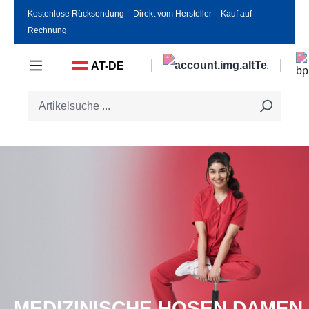
Kostenlose Rücksendung ‒ Direkt vom Hersteller ‒ Kauf auf
Zum Hauptinhalt springen
Rechnung
AT-DE
MEDIZINISCHE HOSEN DAMEN