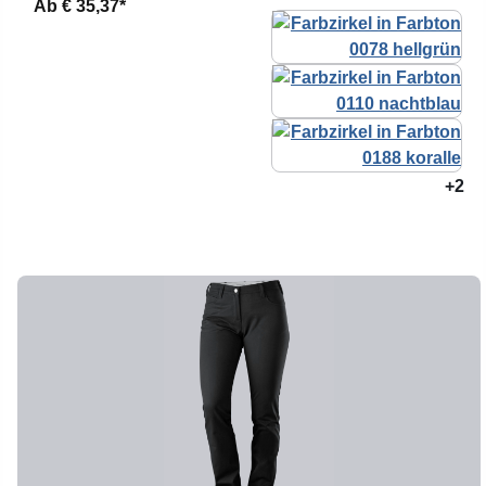
Ab
€ 35,37*
+2