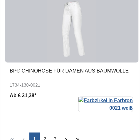
BP® CHINOHOSE FÜR DAMEN AUS BAUMWOLLE
1734-130-0021
Ab
€ 31,38*
Seite
Seite
Seite
1
2
3