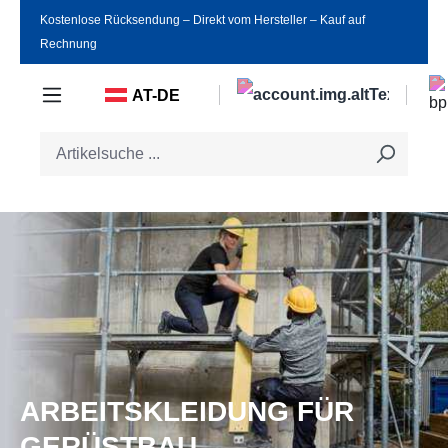
Kostenlose Rücksendung ‒ Direkt vom Hersteller ‒ Kauf auf
Zum Hauptinhalt springen
Rechnung
AT-DE
ARBEITSKLEIDUNG FÜR
GERÜSTBAU