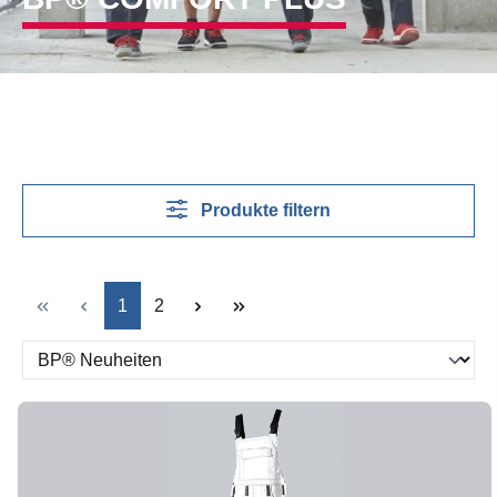
Produkte filtern
Seite
Seite
1
2