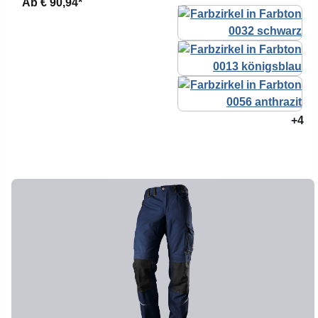
Ab
€ 90,94*
+4