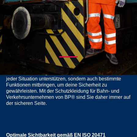
SICHERHEIT NACH NORM
WARNKLEIDUNG FÜR
GLEISBAU/OBERBAU
Die Arbeit am Gleis verlangt dir einiges ab. Da muss die
Warnschutzleidung nicht nur optimal sitzen und dich in
jeder Situation unterstützen, sondern auch bestimmte
Funktionen mitbringen, um deine Sicherheit zu
gewährleisten. Mit der Schutzkleidung für Bahn- und
Verkehrsunternehmen von BP® sind Sie daher immer auf
der sicheren Seite.
Optimale Sichtbarkeit gemäß EN ISO 20471