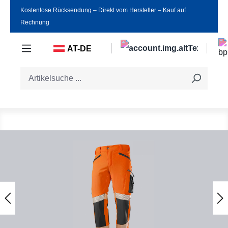
Kostenlose Rücksendung ‒ Direkt vom Hersteller ‒ Kauf auf
Zum Hauptinhalt springen
Rechnung
AT-DE
Bildergalerie überspringen