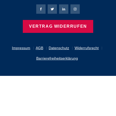
Bierbaum-Proenen Facebook-Seite
Bierbaum-Proenen Twitter Seite
Bierbaum-Proenen LinkedIn 
Bierbaum-Proenen Ins
VERTRAG WIDERRUFEN
Impressum
AGB
Datenschutz
Widerrufsrecht
Barrierefreiheitserklärung