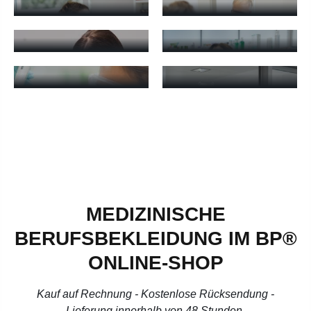
Altenpflege - mehr erfahren
Arztpraxen - mehr erfahren
ZAHNARZTPRAXEN
APOTHEKEN
Zahnarztpraxen - mehr erfahren
Apotheken - mehr erfahren
KLINIKEN
LABORE
KRANKENPFLEGE
Labore - mehr erfahren
Kliniken Krankenpflege - mehr
MEDIZINISCHE
BERUFSBEKLEIDUNG IM BP®
ONLINE-SHOP
Kauf auf Rechnung - Kostenlose Rücksendung -
Lieferung innerhalb von 48 Stunden.