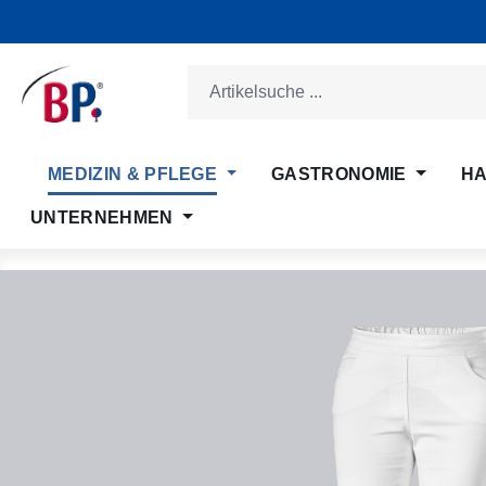
m Hauptinhalt springen
Zur Suche springen
Zur Hauptnavigation springen
MEDIZIN & PFLEGE
GASTRONOMIE
HA
UNTERNEHMEN
Bildergalerie überspringen