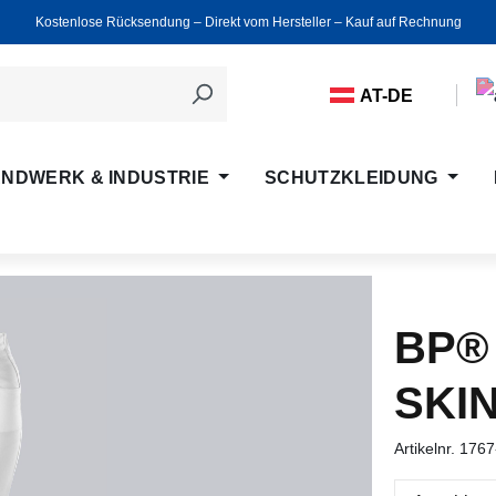
Kostenlose Rücksendung ‒ Direkt vom Hersteller ‒ Kauf auf Rechnung
AT-DE
NDWERK & INDUSTRIE
SCHUTZKLEIDUNG
BP®
SKI
Artikelnr.
1767