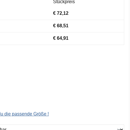
Stückpreis
€ 72,12
€ 68,51
€ 64,91
 du die passende Größe !
ählen