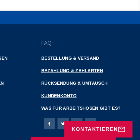
FAQ
GEN
BESTELLUNG & VERSAND
BEZAHLUNG & ZAHLARTEN
EN
RÜCKSENDUNG & UMTAUSCH
KUNDENKONTO
WAS FÜR ARBEITSHOSEN GIBT ES?
Bierbaum-Proenen Facebook-Seite
Bierbaum-Proenen Twitter Seite
Bierbaum-Proenen LinkedIn 
Bierbaum-Proenen Ins
KONTAKTIEREN