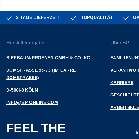
2 TAGE LIEFERZEIT
TOPQUALITÄT
UM
Herstellerangabe
Über BP
BIERBAUM-PROENEN GMBH & CO. KG
FAMILIENU
DOMSTRASSE 55-73 (IM CARRÉ D
VERANTWO
OMSTRASSE)
KARRIERE
D-50668 KÖLN
GESCHICHT
INFO@BP-ONLINE.COM
ARBEITSKL
FEEL THE
I