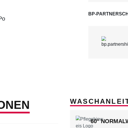
BP-PARTNERSCH
Po
WASCHANLEI
ONEN
60° NORMA