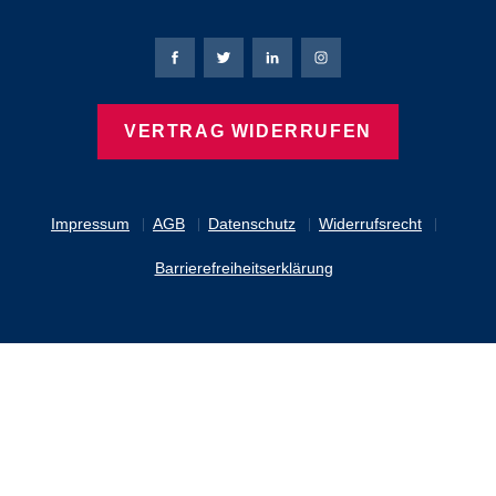
Bierbaum-Proenen Facebook-Seite
Bierbaum-Proenen Twitter Seite
Bierbaum-Proenen LinkedIn 
Bierbaum-Proenen Ins
VERTRAG WIDERRUFEN
Impressum
AGB
Datenschutz
Widerrufsrecht
Barrierefreiheitserklärung