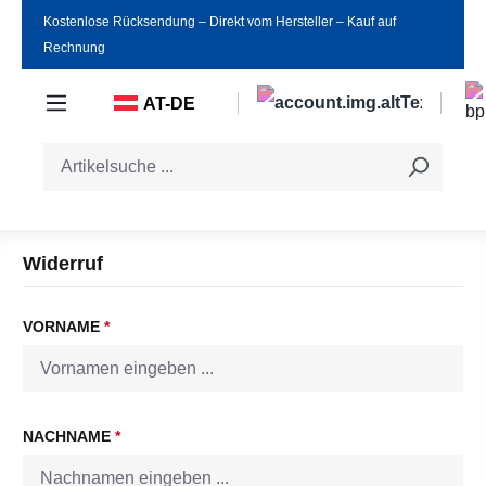
Kostenlose Rücksendung ‒ Direkt vom Hersteller ‒ Kauf auf
Zum Hauptinhalt springen
Rechnung
AT-DE
Widerruf
VORNAME
*
NACHNAME
*