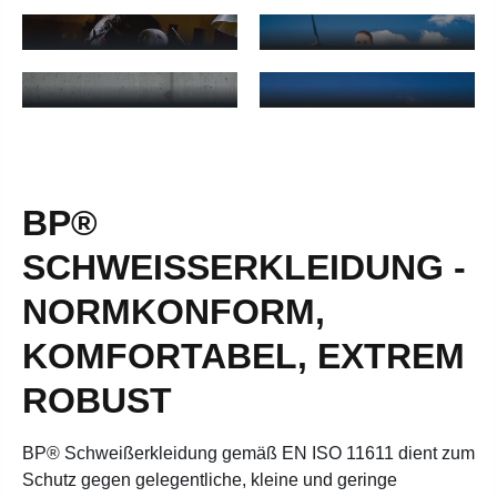
HERREN
DAMEN
Schweisserjacke Herren - mehr erfahren
Schweisserhose Damen - mehr
SCHWEISSER-L
SCHWEISSERJACKE
ATZHOSE DAMEN
DAMEN
Schweißer-Latzhose Damen - mehr erfahren
Schweisserjacke Damen - meh
BP®
SCHWEISSERKLEIDUNG - N
ORMKONFORM, K
OMFORTABEL, EXTREM R
OBUST
BP® Schweißerkleidung gemäß EN ISO 11611 dient zum
Schutz gegen gelegentliche, kleine und geringe