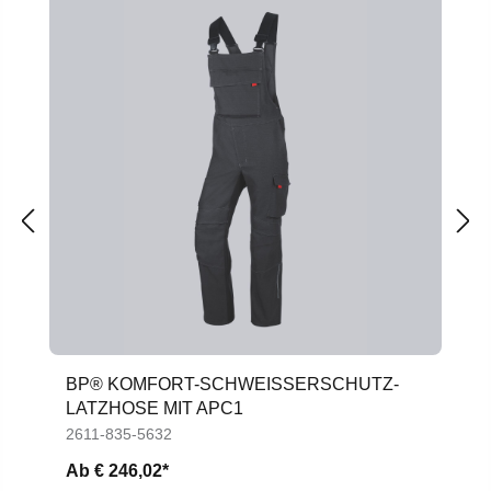
BP® KOMFORT-SCHWEISSERSCHUTZ-L
ATZHOSE MIT APC1
2611-835-5632
Ab
€ 246,02*