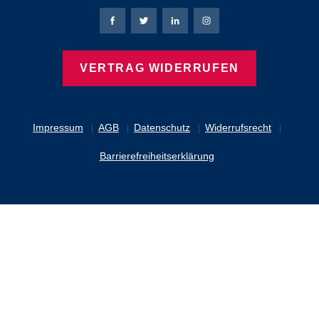
Bierbaum-Proenen Facebook-Seite
Bierbaum-Proenen Twitter Seite
Bierbaum-Proenen LinkedIn 
Bierbaum-Proenen Ins
VERTRAG WIDERRUFEN
Impressum
AGB
Datenschutz
Widerrufsrecht
Barrierefreiheitserklärung