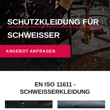
SCHUTZKLEIDUNG FÜR
SCHWEISSER
ANGEBOT ANFRAGEN
EN ISO 11611 -
SCHWEISSERHOSE H
SCHWEISSERKLEIDUNG
SCHWEISSER-L
ERREN
ATZHOSE HERREN
Schweißerhose Herren - mehr erfahren
Schweißer-Latzhose Herren - 
SCHWEISSERJACKE
SCHWEISSERHOSE