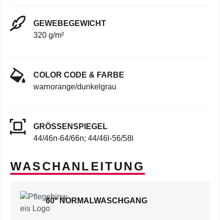
GEWEBEGEWICHT
320 g/m²
COLOR CODE & FARBE
warnorange/dunkelgrau
GRÖSSENSPIEGEL
44/46n-64/66n; 44/46l-56/58l
WASCHANLEITUNG
60° NORMALWASCHGANG