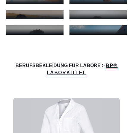
LABORKASACKS
LABORPOLOS
Laborkasacks - mehr erfahren
Laborpolos - mehr erfahren
LABORSHIRTS
LABORJACKEN
Laborshirts - mehr erfahren
Laborjacken - mehr erfahren
BERUFSBEKLEIDUNG FÜR LABORE >
BP®
LABORKITTEL
Produktgalerie überspringen