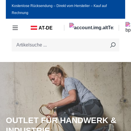
Kostenlose Rücksendung ‒ Direkt vom Hersteller ‒ Kauf auf
Zum Hauptinhalt springen
Rechnung
AT-DE
OUTLET FÜR HANDWERK &
INDUSTRIE