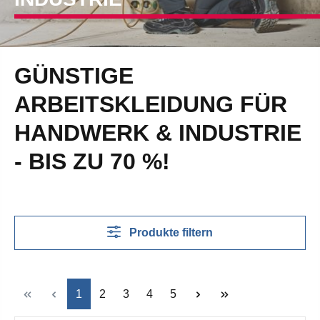
GÜNSTIGE
ARBEITSKLEIDUNG FÜR
HANDWERK & INDUSTRIE
- BIS ZU 70 %!
Produkte filtern
Seite
Seite
Seite
Seite
Seite
1
2
3
4
5