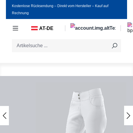
Kostenlose Rücksendung ‒ Direkt vom Hersteller ‒ Kauf auf
Zum Hauptinhalt springen
Rechnung
AT-DE
Bildergalerie überspringen