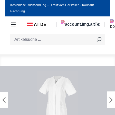
Kostenlose Rücksendung ‒ Direkt vom Hersteller ‒ Kauf auf
Zum Hauptinhalt springen
Rechnung
AT-DE
Bildergalerie überspringen