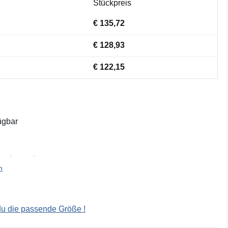
Stückpreis
€ 135,72
€ 128,93
€ 122,15
ügbar
n
 du die passende Größe !
ählen