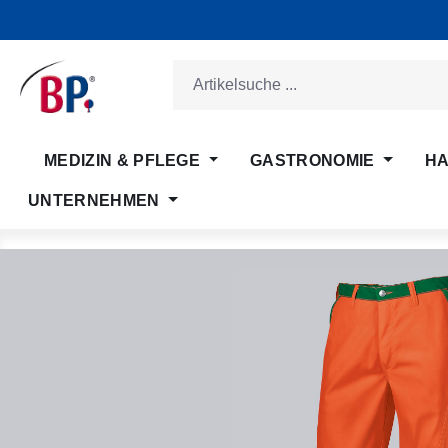
m Hauptinhalt springen
Zur Suche springen
Zur Hauptnavigation springen
MEDIZIN & PFLEGE
GASTRONOMIE
HA
UNTERNEHMEN
Bildergalerie überspringen