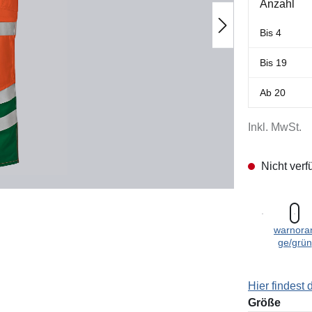
Anzahl
Bis
4
Bis
19
Ab
20
Inkl. MwSt.
Nicht verf
warnora
ge/grün
Hier findest
ausw
Größe