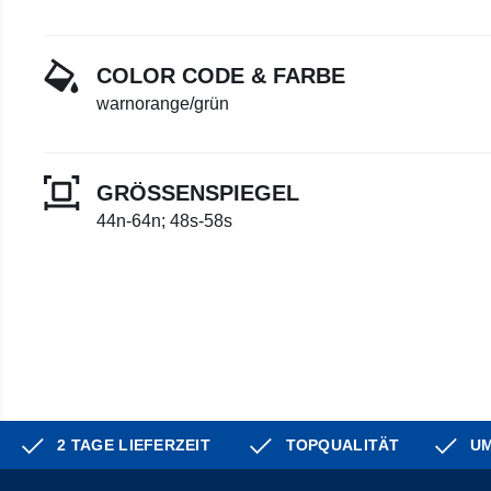
COLOR CODE & FARBE
warnorange/grün
GRÖSSENSPIEGEL
44n-64n; 48s-58s
2 TAGE LIEFERZEIT
TOPQUALITÄT
UM