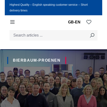
Highest Quality ‒ English speaking customer service ‒ Short
Skip to main content
delivery times
You have
GB-EN
BIERBAUM-PROENEN