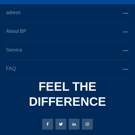
adress
About BP
Service
FAQ
FEEL THE
DIFFERENCE
Bierbaum-Proenen facebookpage
Bierbaum-Proenen Twitter page
Bierbaum-Proenen LinkedIn
Bierbaum-Proenen in