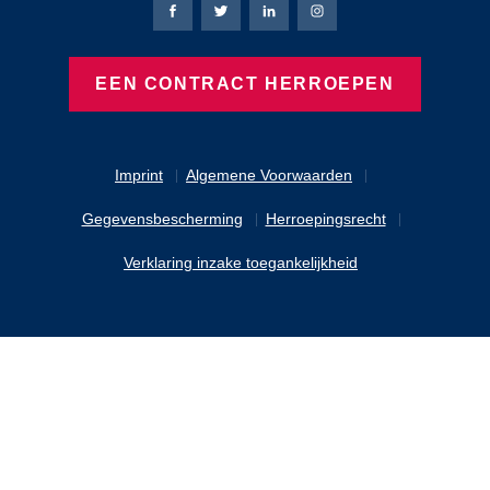
Bierbaum-Proenen Facebook-pagina
Bierbaum-Proenen X-pagina
Bierbaum-Proenen LinkedIn
Bierbaum-Proenen Ins
EEN CONTRACT HERROEPEN
Imprint
Algemene Voorwaarden
Gegevensbescherming
Herroepingsrecht
Verklaring inzake toegankelijkheid