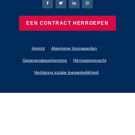
Bierbaum-Proenen Facebook-pagina
Bierbaum-Proenen X-pagina
Bierbaum-Proenen LinkedIn
Bierbaum-Proenen Ins
EEN CONTRACT HERROEPEN
Imprint
Algemene Voorwaarden
Gegevensbescherming
Herroepingsrecht
Verklaring inzake toegankelijkheid