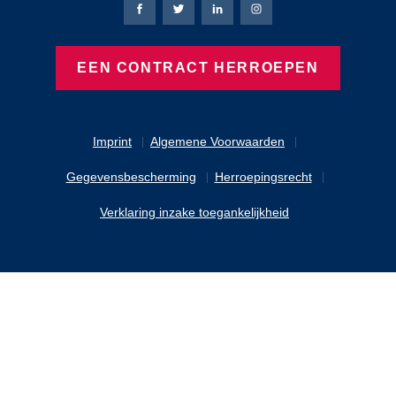
Bierbaum-Proenen Facebook-pagina
Bierbaum-Proenen X-pagina
Bierbaum-Proenen LinkedIn
Bierbaum-Proenen Ins
EEN CONTRACT HERROEPEN
Imprint
Algemene Voorwaarden
Gegevensbescherming
Herroepingsrecht
Verklaring inzake toegankelijkheid