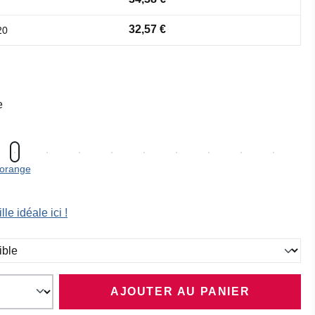
32,57 €
20
e
orange
lle idéale ici !
ez
AJOUTER AU PANIER