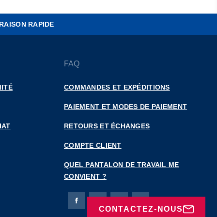
RAISON RAPIDE
FAQ
ITÉ
COMMANDES ET EXPÉDITIONS
PAIEMENT ET MODES DE PAIEMENT
IAT
RETOURS ET ÉCHANGES
COMPTE CLIENT
QUEL PANTALON DE TRAVAIL ME
CONVIENT ?
Page Facebook de Bierbaum-Proenen
Page X de Bierbaum-Proenen
Page LinkedIn de Bierbaum
Page Instagram de B
CONTACTEZ-NOUS