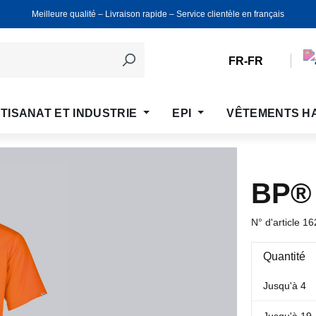
Meilleure qualité ‒ Livraison rapide ‒ Service clientèle en français
FR-FR
TISANAT ET INDUSTRIE
EPI
VÊTEMENTS H
BP®
N° d'article
16
Quantité
Jusqu'à
4
Jusqu'à
19