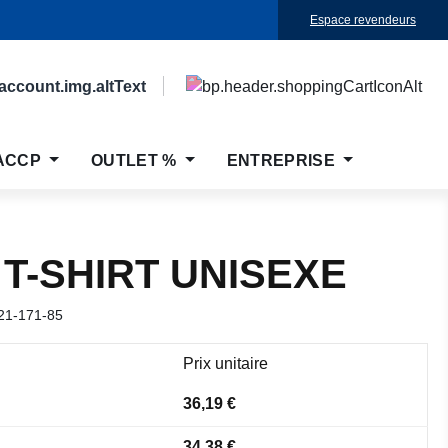
Espace revendeurs
ACCP
OUTLET %
ENTREPRISE
 T-SHIRT UNISEXE
21-171-85
Prix unitaire
36,19 €
34,38 €