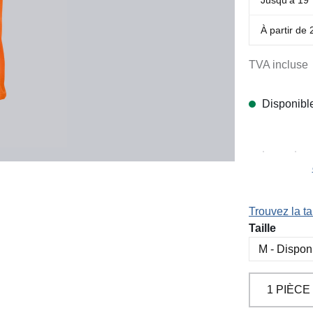
À partir de
TVA incluse
Disponibl
Trouvez la tai
Sélectionn
Taille