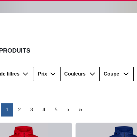
 PRODUITS
de filtres
Prix
Couleurs
Coupe
Page
Page
Page
Page
Page
1
2
3
4
5