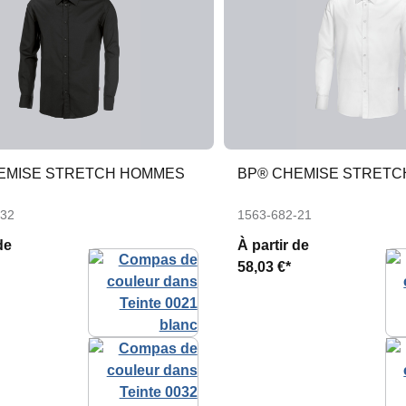
EMISE STRETCH HOMMES
BP® CHEMISE STRET
-32
1563-682-21
de
À partir de
58,03 €*