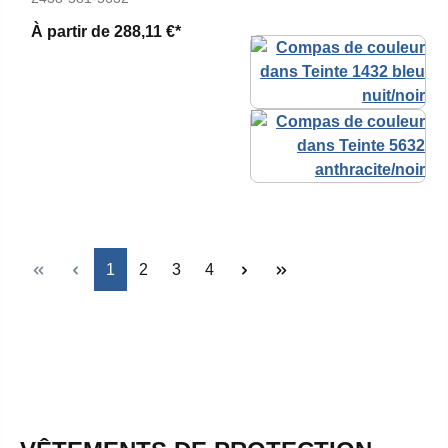
À partir de
288,11 €*
Page
Page
Page
Page
1
2
3
4