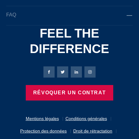
FAQ
FEEL THE
DIFFERENCE
Page Facebook de Bierbaum-Proenen
Page X de Bierbaum-Proenen
Page LinkedIn de Bierbaum
Page Instagram de B
RÉVOQUER UN CONTRAT
Mentions légales
Conditions générales
Protection des données
Droit de rétractation