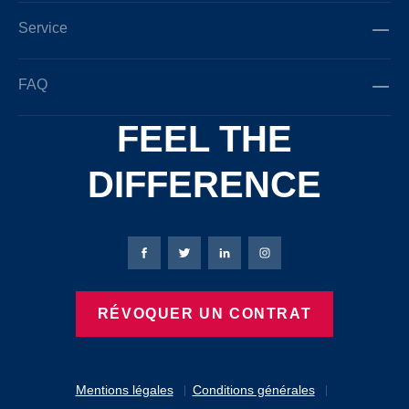
Service
FAQ
FEEL THE
DIFFERENCE
Page Facebook de Bierbaum-Proenen
Page X de Bierbaum-Proenen
Page LinkedIn de Bierbaum
Page Instagram de B
RÉVOQUER UN CONTRAT
Mentions légales
Conditions générales