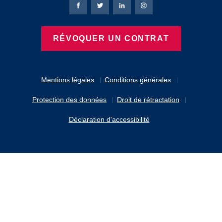
Page Facebook de Bierbaum-Proenen
Page X de Bierbaum-Proenen
Page LinkedIn de Bierbaum
Page Instagram de B
RÉVOQUER UN CONTRAT
Mentions légales
Conditions générales
Protection des données
Droit de rétractation
Déclaration d'accessibilité