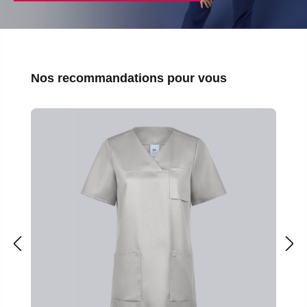
Ignorer la galerie de produits
Nos recommandations pour vous