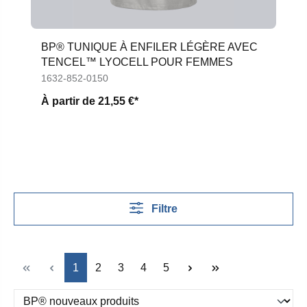
BP® TUNIQUE À ENFILER LÉGÈRE AVEC
TENCEL™ LYOCELL POUR FEMMES
1632-852-0150
À partir de
21,55 €*
Filtre
Page
Page
Page
Page
Page
1
2
3
4
5