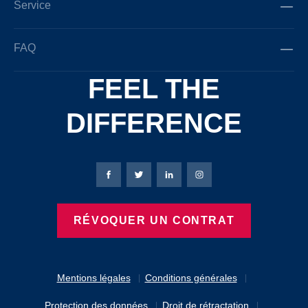
Service
FAQ
FEEL THE
DIFFERENCE
Page Facebook de Bierbaum-Proenen
Page X de Bierbaum-Proenen
Page LinkedIn de Bierbaum
Page Instagram de B
RÉVOQUER UN CONTRAT
Mentions légales
Conditions générales
Protection des données
Droit de rétractation