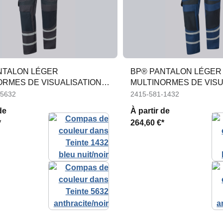
NTALON LÉGER
BP® PANTALON LÉGER
ORMES DE VISUALISATION
MULTINORMES DE VISU
RÉE APC1
AMELIORÉE APC1
-5632
2415-581-1432
de
À partir de
*
264,60 €*