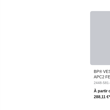
BP® VE
APC2 F
2448-581
À partir 
288,11 €