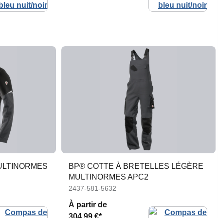
ULTINORMES
BP® COTTE À BRETELLES LÉGÈRE
MULTINORMES APC2
2437-581-5632
À partir de
304,99 €*