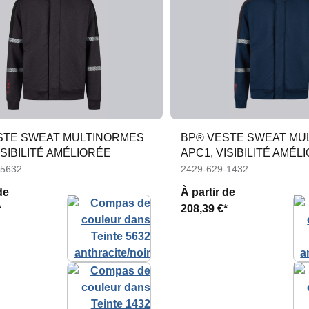
STE SWEAT MULTINORMES
BP® VESTE SWEAT MU
ISIBILITÉ AMÉLIORÉE
APC1, VISIBILITÉ AMÉL
-5632
2429-629-1432
de
À partir de
*
208,39 €*