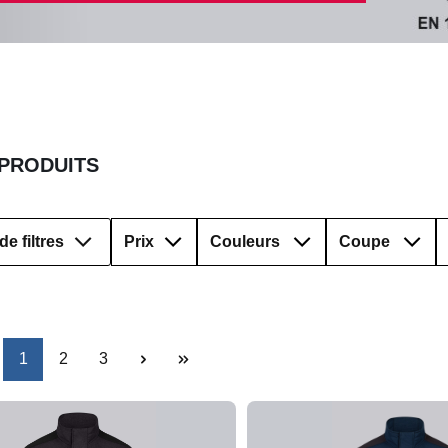
 PRODUITS
de filtres
Prix
Couleurs
Coupe
Page
Page
Page
1
2
3