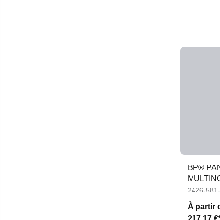
BP® PA
MULTIN
2426-581
À partir 
217,17 €