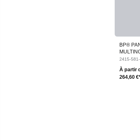
BP® PA
MULTIN
AMELIO
2415-581
À partir 
264,60 €