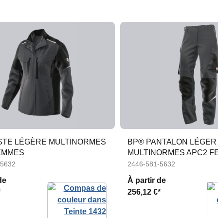
STE LÉGÈRE MULTINORMES
BP® PANTALON LÉGER
EMMES
MULTINORMES APC2 F
-5632
2446-581-5632
de
À partir de
*
256,12 €*