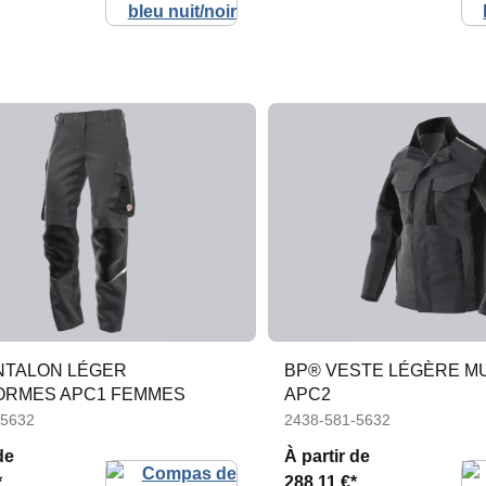
NTALON LÉGER
BP® VESTE LÉGÈRE M
ORMES APC1 FEMMES
APC2
-5632
2438-581-5632
de
À partir de
*
288,11 €*