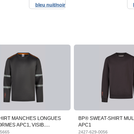
SHIRT MANCHES LONGUES
BP® SWEAT-SHIRT MU
RMES APC1, VISIB.
APC1
RÉE
-5665
2427-629-0056