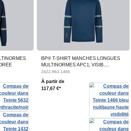
LTINORMES
BP® T-SHIRT MANCHES LONGUES
IORÉE
MULTINORMES APC1, VISIB.
AMÉLIORÉE
2422-863-1466
À partir de
117,67 €*