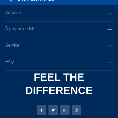
Adresse
À propos de BP
Service
FAQ
FEEL THE
DIFFERENCE
Page Facebook de Bierbaum-Proenen
Page X de Bierbaum-Proenen
Page LinkedIn de Bierbaum
Page Instagram de B