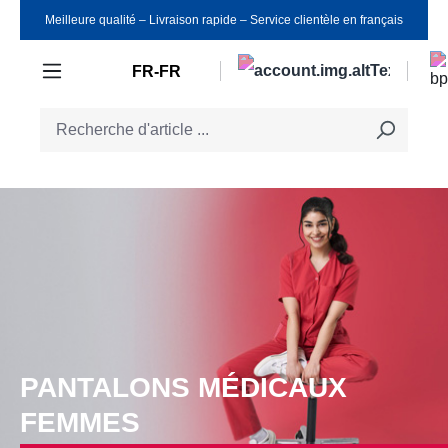
Meilleure qualité ‒ Livraison rapide ‒ Service clientèle en français
Passer au contenu principal
FR-FR
PANTALONS MÉDICAUX
FEMMES