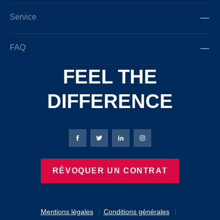
Service
FAQ
FEEL THE
DIFFERENCE
Page Facebook de Bierbaum-Proenen
Page X de Bierbaum-Proenen
Page LinkedIn de Bierbaum
Page Instagram de B
RÉVOQUER UN CONTRAT
Mentions légales
Conditions générales