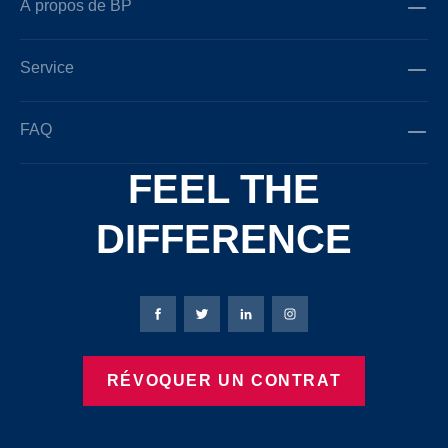
À propos de BP
Service
FAQ
FEEL THE
DIFFERENCE
Page Facebook de Bierbaum-Proenen
Page X de Bierbaum-Proenen
Page LinkedIn de Bierbaum
Page Instagram de B
RÉVOQUER UN CONTRAT