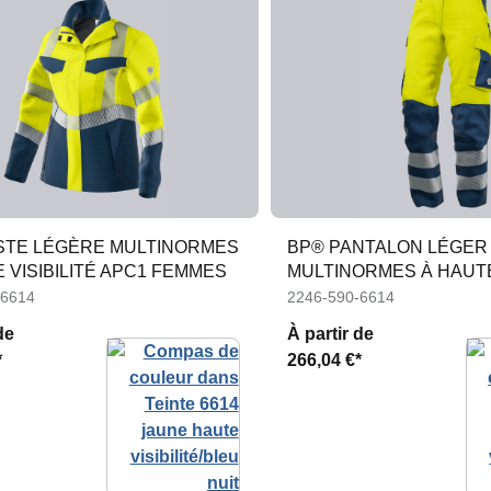
STE LÉGÈRE MULTINORMES
BP® PANTALON LÉGER
 VISIBILITÉ APC1 FEMMES
MULTINORMES À HAUTE 
APC2 FEMMES
-6614
2246-590-6614
de
À partir de
*
266,04 €*