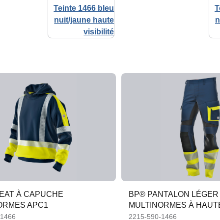
EAT À CAPUCHE
BP® PANTALON LÉGER
ORMES APC1
MULTINORMES À HAUTE 
CL. 1, APC1
-1466
2215-590-1466