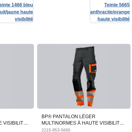
BP® PANTALON LÉGER
VISIBILITÉ
MULTINORMES À HAUTE VISIBILITÉ
CL. 1, APC1
2215-853-5665