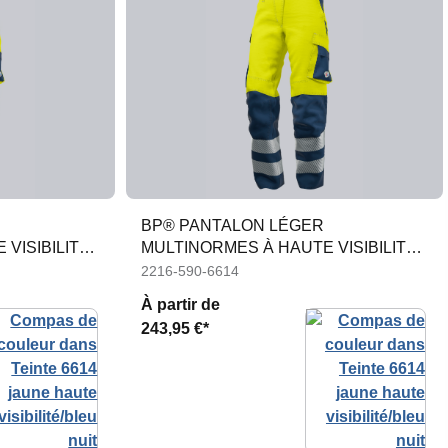
BP® PANTALON LÉGER
VISIBILITÉ
MULTINORMES À HAUTE VISIBILITÉ
APC1 FEMMES
2216-590-6614
À partir de
243,95 €*