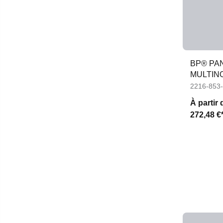
BP® PA
MULTINO
APC1 F
2216-853
À partir 
272,48 €