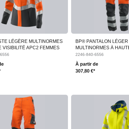
STE LÉGÈRE MULTINORMES
BP® PANTALON LÉGER
 VISIBILITÉ APC2 FEMMES
MULTINORMES À HAUTE 
APC2 FEMMES
-6556
2246-840-6556
de
À partir de
*
307,80 €*