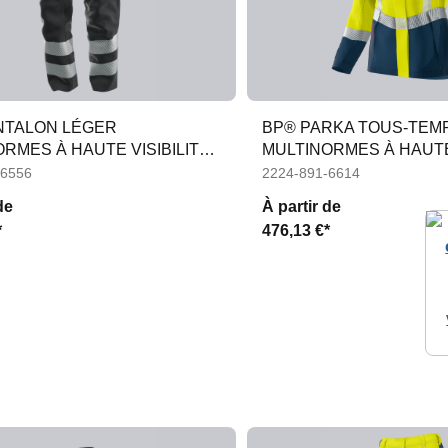
NTALON LÉGER
BP® PARKA TOUS-TEM
RMES À HAUTE VISIBILITÉ
MULTINORMES À HAUTE
EMMES
FEMMES
-6556
2224-891-6614
de
À partir de
*
476,13 €*