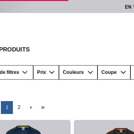
 PRODUITS
de filtres
Prix
Couleurs
Coupe
Page
Page
1
2