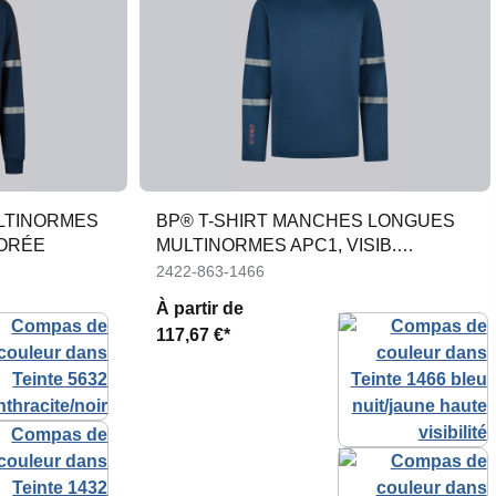
LTINORMES
BP® T-SHIRT MANCHES LONGUES
IORÉE
MULTINORMES APC1, VISIB.
AMÉLIORÉE
2422-863-1466
À partir de
117,67 €*