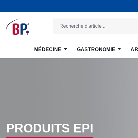
ser au contenu principal
Passer à la recherche
Passer à la navigation principale
MÉDECINE
GASTRONOMIE
AR
PRODUITS EPI