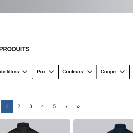
 PRODUITS
de filtres
Prix
Couleurs
Coupe
Page
Page
Page
Page
Page
1
2
3
4
5