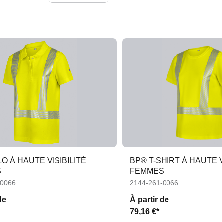
O À HAUTE VISIBILITÉ
BP® T-SHIRT À HAUTE V
S
FEMMES
-0066
2144-261-0066
de
À partir de
79,16 €*