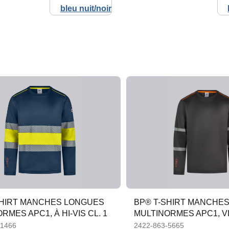
SHIRT MANCHES LONGUES
BP® T-SHIRT MANCHE
RMES APC1, À HI-VIS CL. 1
MULTINORMES APC1, VI
AMÉLIORÉE
-1466
2422-863-5665