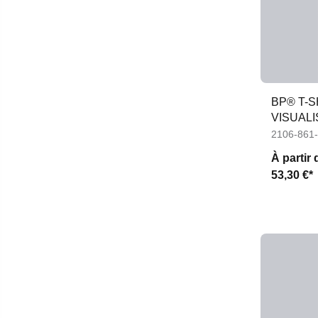
BP® T-
VISUAL
FEMME
2106-861
À partir 
53,30 €*