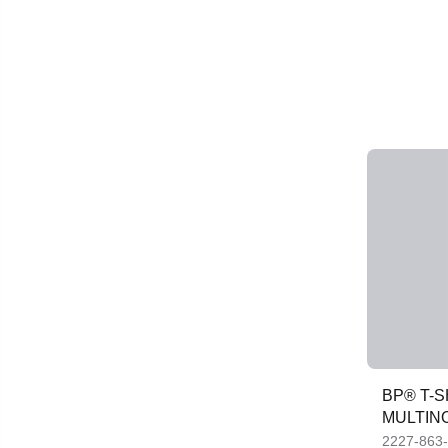
BP® T-
MULTINO
2227-863