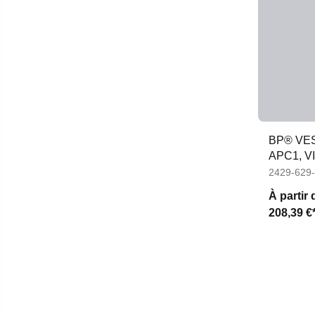
BP® VE
APC1, V
2429-629
À partir 
208,39 €