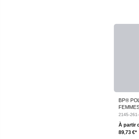
BP® POL
FEMME
2145-261
À partir 
89,73 €*