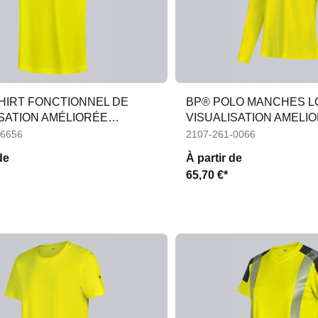
SHIRT FONCTIONNEL DE
BP® POLO MANCHES L
ISATION AMÉLIORÉE
VISUALISATION AMELI
S
FEMMES
-6656
2107-261-0066
de
À partir de
65,70 €*