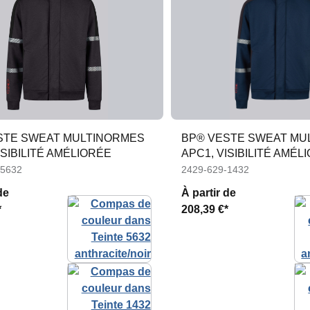
STE SWEAT MULTINORMES
BP® VESTE SWEAT MU
ISIBILITÉ AMÉLIORÉE
APC1, VISIBILITÉ AMÉL
-5632
2429-629-1432
de
À partir de
*
208,39 €*