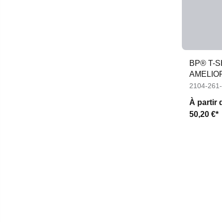
BP® T-S
AMELIO
2104-261
À partir 
50,20 €*