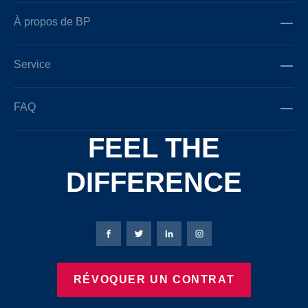
À propos de BP
Service
FAQ
FEEL THE
DIFFERENCE
Page Facebook de Bierbaum-Proenen
Page X de Bierbaum-Proenen
Page LinkedIn de Bierbaum
Page Instagram de B
RÉVOQUER UN CONTRAT