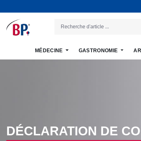
ser au contenu principal
Passer à la recherche
Passer à la navigation principale
MÉDECINE
GASTRONOMIE
AR
DÉCLARATION DE C