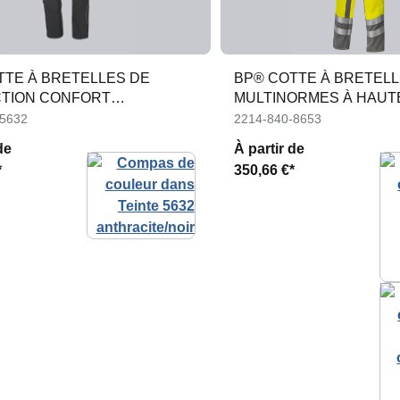
TTE À BRETELLES DE
BP® COTTE À BRETEL
TION CONFORT
MULTINORMES À HAUTE 
RS, AVEC APC1
APC1
-5632
2214-840-8653
de
À partir de
*
350,66 €*