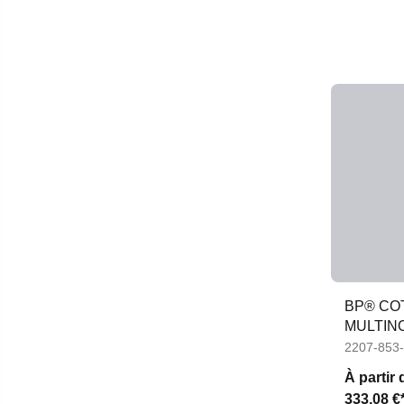
BP® CO
MULTINO
APC1
2207-853
À partir 
333,08 €