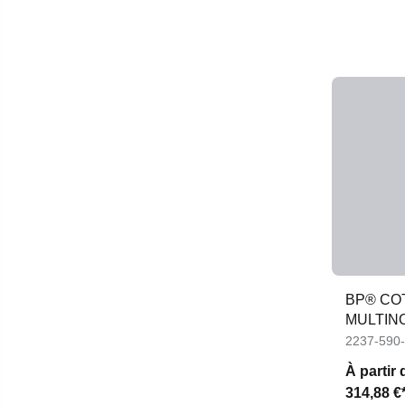
BP® CO
MULTINO
APC2
2237-590
À partir 
314,88 €