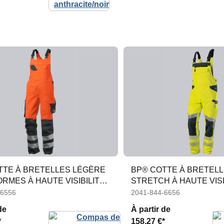
TTE À BRETELLES LÉGÈRE
BP® COTTE À BRETEL
RMES À HAUTE VISIBILITÉ
STRETCH À HAUTE VISI
GENOUILLÈRES
-6556
2041-844-6656
de
À partir de
*
158,27 €*