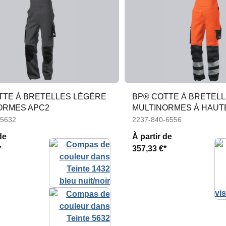
TTE À BRETELLES LÉGÈRE
BP® COTTE À BRETEL
ORMES APC2
MULTINORMES À HAUTE 
APC2
-5632
2237-840-6556
de
À partir de
*
357,33 €*