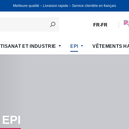
Meilleure qualité ‒ Livraison rapide ‒ Service clientèle en français
FR-FR
TISANAT ET INDUSTRIE
EPI
VÊTEMENTS H
 EPI