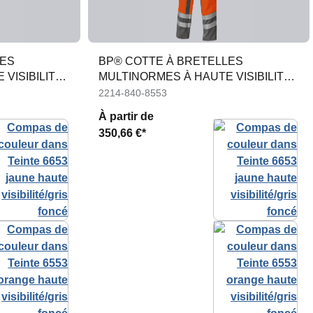
LES
BP® COTTE À BRETELLES
VISIBILITÉ
MULTINORMES À HAUTE VISIBILITÉ
APC1
2214-840-8553
À partir de
350,66 €*