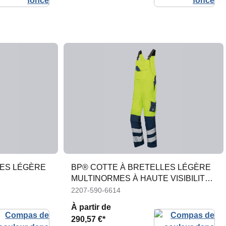
LES LÉGÈRE
BP® COTTE À BRETELLES LÉGÈRE
MULTINORMES À HAUTE VISIBILITÉ
APC1
2207-590-6614
À partir de
290,57 €*