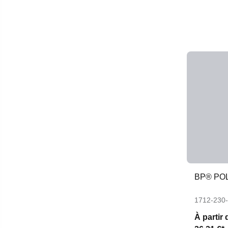
BP® PO
1712-230
À partir 