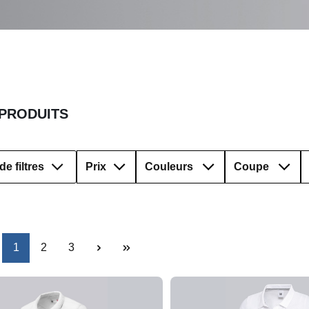
 PRODUITS
de filtres
Prix
Couleurs
Coupe
Page
Page
Page
1
2
3