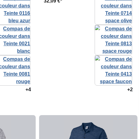
32,09 €*
+4
+2