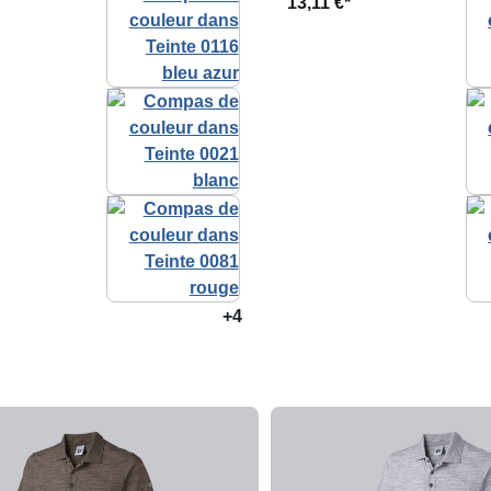
13,11 €*
+4