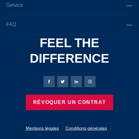
Service
FAQ
FEEL THE
DIFFERENCE
Page Facebook de Bierbaum-Proenen
Page X de Bierbaum-Proenen
Page LinkedIn de Bierbaum
Page Instagram de B
RÉVOQUER UN CONTRAT
Mentions légales
Conditions générales