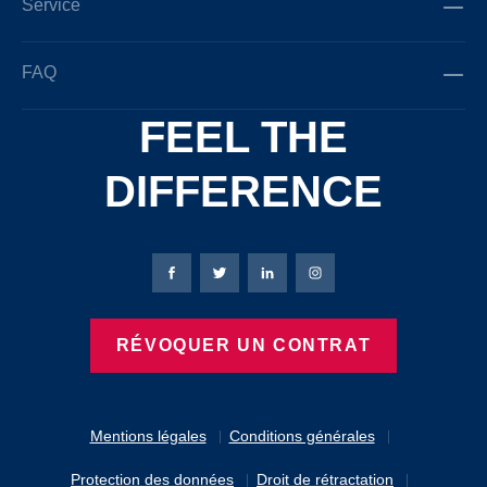
Service
FAQ
FEEL THE
DIFFERENCE
Page Facebook de Bierbaum-Proenen
Page X de Bierbaum-Proenen
Page LinkedIn de Bierbaum
Page Instagram de B
RÉVOQUER UN CONTRAT
Mentions légales
Conditions générales
Protection des données
Droit de rétractation