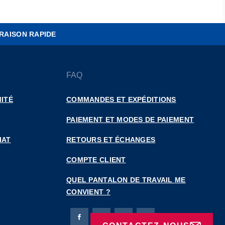
RAISON RAPIDE
FAQ
ITÉ
COMMANDES ET EXPÉDITIONS
PAIEMENT ET MODES DE PAIEMENT
IAT
RETOURS ET ÉCHANGES
COMPTE CLIENT
QUEL PANTALON DE TRAVAIL ME
CONVIENT ?
Page Facebook de Bierbaum-Proenen
Page X de Bierbaum-Proenen
Page LinkedIn de Bierbaum
Page Instagram de B