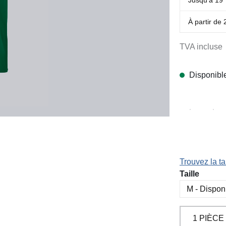
À partir de
TVA incluse
Disponibl
Trouvez la tai
Sélectionn
Taille