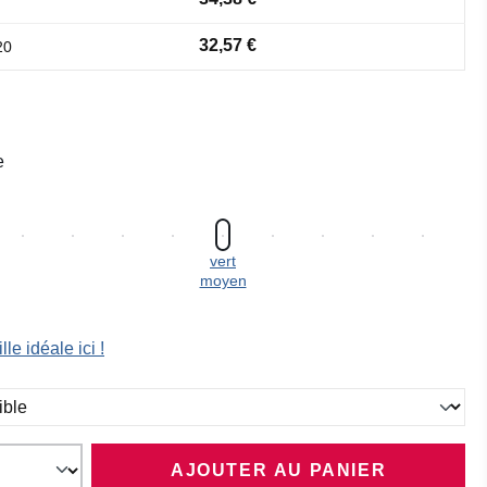
32,57 €
20
e
vert
moyen
lle idéale ici !
ez
AJOUTER AU PANIER