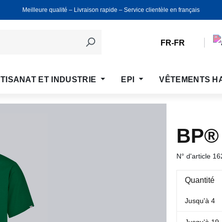
Meilleure qualité ‒ Livraison rapide ‒ Service clientèle en français
FR-FR
TISANAT ET INDUSTRIE
EPI
VÊTEMENTS H
BP®
N° d'article
16
Quantité
Jusqu'à
4
Jusqu'à
19