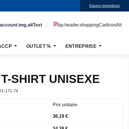
Espace revendeurs
ACCP
OUTLET %
ENTREPRISE
 T-SHIRT UNISEXE
21-171-74
Prix unitaire
36,19 €
34,38 €