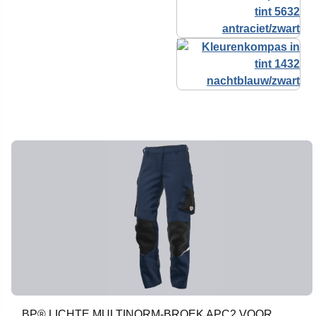
BP® LICHTE MULTINORM-BROEK APC2 VOOR