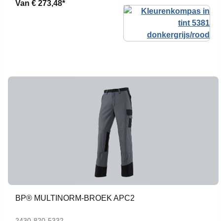
Van
€ 273,48*
BP® MULTINORM-BROEK APC2
2430-820-5332