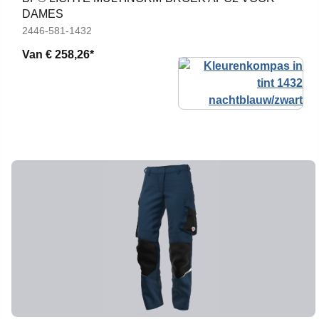
DAMES
2446-581-1432
Van
€ 258,26*