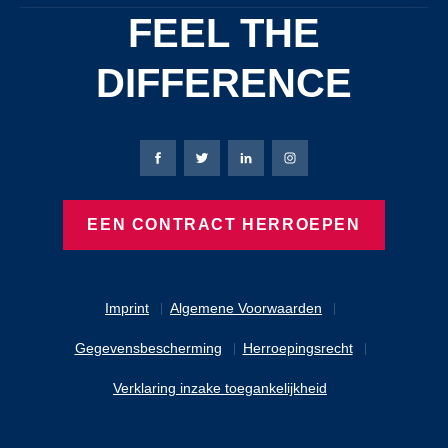
FEEL THE
DIFFERENCE
Bierbaum-Proenen Facebook-pagina
Bierbaum-Proenen X-pagina
Bierbaum-Proenen LinkedIn
Bierbaum-Proenen Ins
EEN CONTRACT HERROEPEN
Imprint
Algemene Voorwaarden
Gegevensbescherming
Herroepingsrecht
Verklaring inzake toegankelijkheid